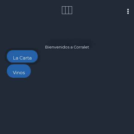
Ir
al
contenido
Bienvenidos a Corralet
La Carta
Vinos